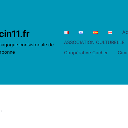
cin11.fr
Ac
ASSOCIATION CULTURELLE
nagogue consistoriale de
rbonne
Coopérative Cacher
Cime
D