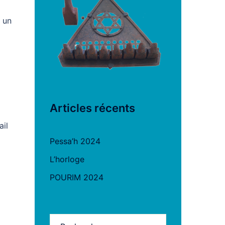
 un
Articles récents
ail
Pessa’h 2024
L’horloge
POURIM 2024
Rechercher :