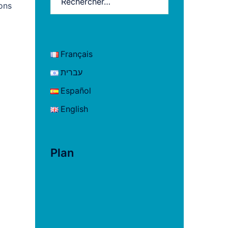
ons
Français
עברית
Español
English
Plan