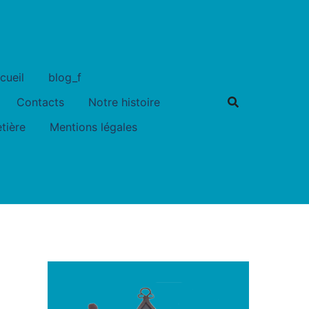
cueil
blog_f
Contacts
Notre histoire
tière
Mentions légales