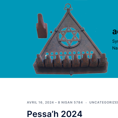
Aller
au
contenu
a
Sy
Na
AVRIL 16, 2024 – 8 NISAN 5784
UNCATEGORIZE
Pessa’h 2024